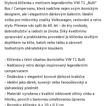
Stylová klíčenka s motivem legendárního VW T1 „Bulli“
Bus / Campervanu, která nadchne nejen svým ikonickým
designem, ale i elegantním dárkovým balením. Ideální
volba pro milovníky značky Volkswagen, cestování a retro
stylu. Přenese vás zpět do 60. let – do éry svobody,
dobrodružství a radosti ze života. Díky kvalitnímu
zpracování a praktickému provedení je klíčenka skvělým
doplňkem na klíče, batoh nebo tašku a zároveň
hodnotným sběratelským kouskem.
- Klíčenka s čelní siluetou ikonického VW T1 Bulli
- Nadčasový retro design inspirovaný legendárním
campervanem
- Dodávána v elegantní kovové dárkové krabičce
- Ideální jako dárek, suvenýr nebo fanouškovský a
sběratelský předmět
- Materiál: vyrobena z kvalitní niklované slitiny zinku a
hliníku, povrch s barevnou smaltovanou úpravou
- Rozměry klíčenky: 4 × 10 × 0,3 cm