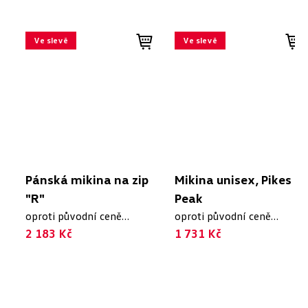
Ve slevě
Ve slevě
Pánská mikina na zip
Mikina unisex, Pikes
"R"
Peak
oproti původní ceně
oproti původní ceně
2 910 Kč
2 183 Kč
2 473 Kč
1 731 Kč