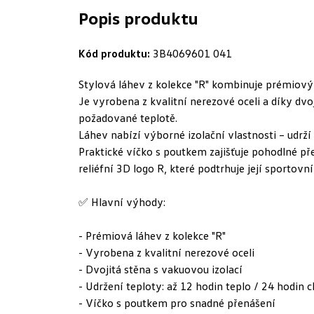
Popis produktu
Kód produktu:
3B4069601 041
Stylová láhev z kolekce "R" kombinuje prémiový
Je vyrobena z kvalitní nerezové oceli a díky dvo
požadované teplotě.
Láhev nabízí výborné izolační vlastnosti – udrží
Praktické víčko s poutkem zajišťuje pohodlné p
reliéfní 3D logo R, které podtrhuje její sportovní
✅ Hlavní výhody:
- Prémiová láhev z kolekce "R"
- Vyrobena z kvalitní nerezové oceli
- Dvojitá stěna s vakuovou izolací
- Udržení teploty: až 12 hodin teplo / 24 hodin c
- Víčko s poutkem pro snadné přenášení