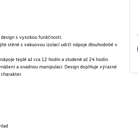
 design s vysokou funkčností.
jité stěně s vakuovou izolací udrží nápoje dlouhodobě v
 nápoje teplé až cca 12 hodin a studené až 24 hodin.
řenášení a snadnou manipulaci. Design doplňuje výrazné
 charakter.
hlad