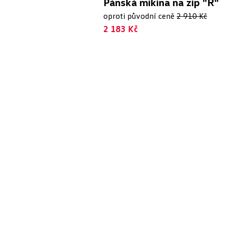
Pánská mikina na zip "R"
oproti původní ceně
2 910 Kč
2 183 Kč