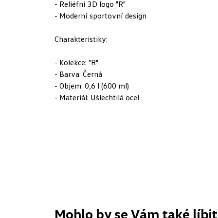
- Reliéfní 3D logo "R"
- Moderní sportovní design
Charakteristiky:
- Kolekce: "R"
- Barva: Černá
- Objem: 0,6 l (600 ml)
- Materiál: Ušlechtilá ocel
Mohlo by se Vám také líbit