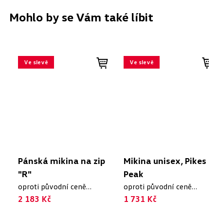
Mohlo by se Vám také líbit
Ve slevě
Ve slevě
Pánská mikina na zip
Mikina unisex, Pikes
"R"
Peak
oproti původní ceně
oproti původní ceně
2 910 Kč
2 183 Kč
2 473 Kč
1 731 Kč