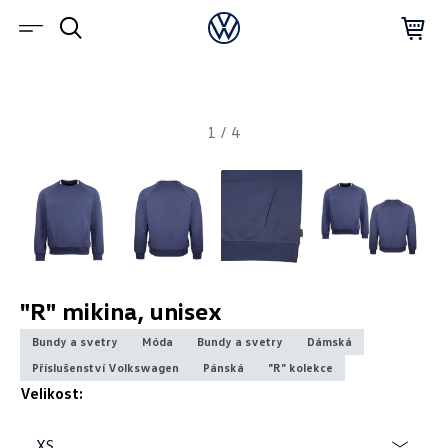
1
/
4
"R" mikina, unisex
Bundy a svetry
Móda
Bundy a svetry
Dámská
Příslušenství Volkswagen
Pánská
"R" kolekce
Velikost:
XS