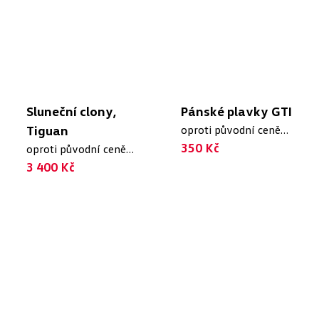
Sluneční clony,
Pánské plavky GTI
Tiguan
oproti původní ceně
1 165 Kč
350 Kč
oproti původní ceně
7 624 Kč
3 400 Kč