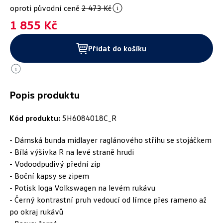
oproti původní ceně
2 473 Kč
1 855 Kč
Přidat do košíku
Popis produktu
Kód produktu:
5H6084018C_R
- Dámská bunda midlayer raglánového střihu se stojáčkem
- Bílá výšivka R na levé straně hrudi
- Vodoodpudivý přední zip
- Boční kapsy se zipem
- Potisk loga Volkswagen na levém rukávu
- Černý kontrastní pruh vedoucí od límce přes rameno až
po okraj rukávů