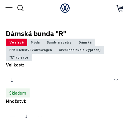
Dámská bunda "R"
Ve slevě
Móda
Bundy a svetry
Dámská
Příslušenství Volkswagen
Akční nabídka a Výprodej
"R" kolekce
Velikost:
L
Skladem
Množství: