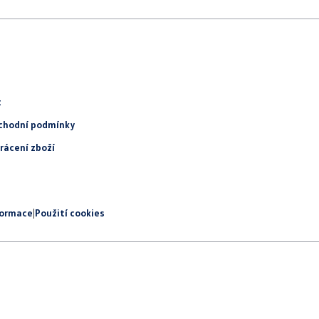
t
chodní podmínky
rácení zboží
formace
|
Použití cookies