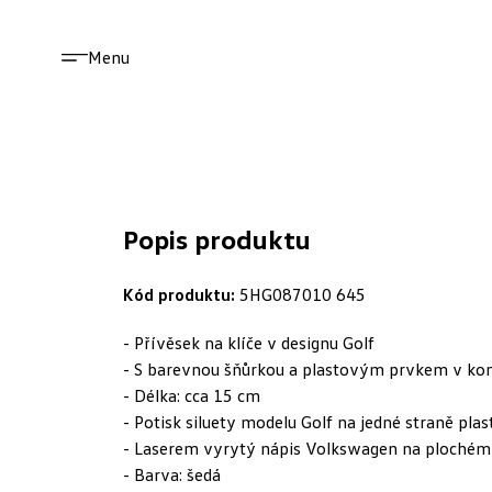
Menu
Popis produktu
Kód produktu:
5HG087010 645
- Přívěsek na klíče v designu Golf
- S barevnou šňůrkou a plastovým prvkem v kon
- Délka: cca 15 cm
- Potisk siluety modelu Golf na jedné straně pl
- Laserem vyrytý nápis Volkswagen na plochém
- Barva: šedá