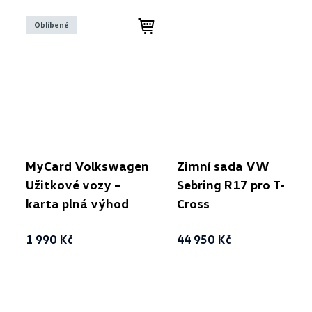
Oblíbené
MyCard Volkswagen
Zimní sada VW
Užitkové vozy –
Sebring R17 pro T-
karta plná výhod
Cross
1 990 Kč
44 950 Kč