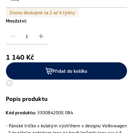
Znovu dostupné za 2 až 4 týdny
Množství:
1 140 Kč
Přidat do košíku
Popis produktu
Kód produktu:
330084200E 084
- Pánské tričko s kulatým výstřihem v designu Volkswagen
- S tonálním potiskem loga na hrudi (průměr loga cca 4,5