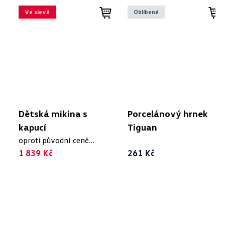
Ve slevě
Oblíbené
Dětská mikina s
Porcelánový hrnek
kapucí
Tiguan
oproti původní ceně
2 299 Kč
1 839 Kč
261 Kč