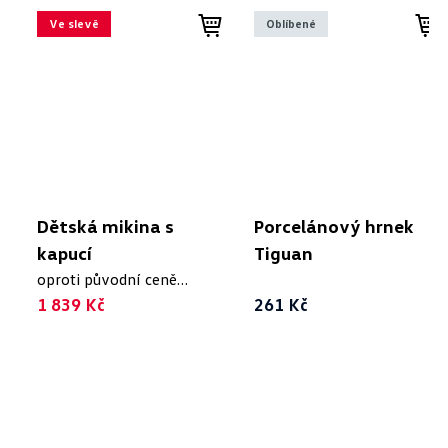
Ve slevě
Oblíbené
Dětská mikina s
Porcelánový hrnek
kapucí
Tiguan
oproti původní ceně
2 299 Kč
1 839 Kč
261 Kč