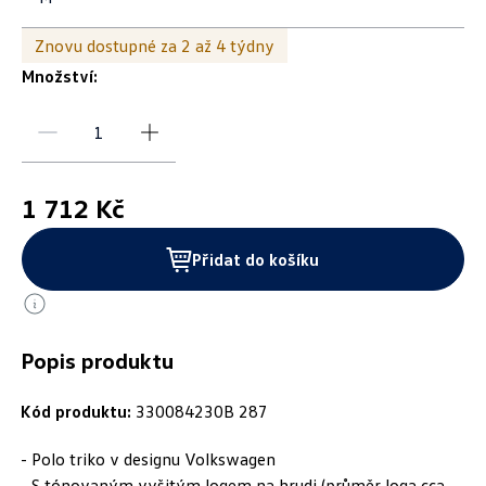
Znovu dostupné za 2 až 4 týdny
Množství:
1 712 Kč
Přidat do košíku
Popis produktu
Kód produktu:
330084230B 287
- Polo triko v designu Volkswagen
- S tónovaným vyšitým logem na hrudi (průměr loga cca