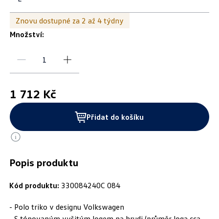
Znovu dostupné za 2 až 4 týdny
Množství:
1 712 Kč
Přidat do košíku
Popis produktu
Kód produktu:
330084240C 084
- Polo triko v designu Volkswagen
- S tónovaným vyšitým logem na hrudi (průměr loga cca