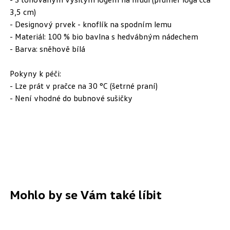
3,5 cm)
- Designový prvek - knoflík na spodním lemu
- Materiál: 100 % bio bavlna s hedvábným nádechem
- Barva: sněhově bílá
Pokyny k péči:
- Lze prát v pračce na 30 °C (šetrné praní)
- Není vhodné do bubnové sušičky
Mohlo by se Vám také líbit