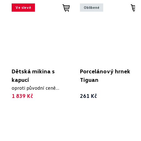
Ve slevě
Oblíbené
Dětská mikina s
Porcelánový hrnek
kapucí
Tiguan
oproti původní ceně
2 299 Kč
1 839 Kč
261 Kč