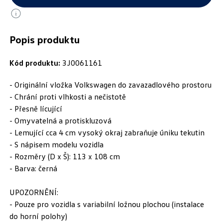
Popis produktu
Kód produktu:
3J0061161
- Originální vložka Volkswagen do zavazadlového prostoru
- Chrání proti vlhkosti a nečistotě
- Přesně lícující
- Omyvatelná a protiskluzová
- Lemující cca 4 cm vysoký okraj zabraňuje úniku tekutin
- S nápisem modelu vozidla
- Rozměry (D x Š): 113 x 108 cm
- Barva: černá
UPOZORNĚNÍ:
- Pouze pro vozidla s variabilní ložnou plochou (instalace
do horní polohy)