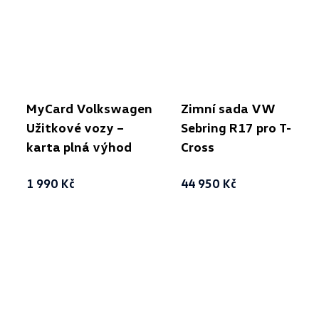
MyCard Volkswagen
Zimní sada VW
Užitkové vozy –
Sebring R17 pro T-
karta plná výhod
Cross
1 990 Kč
44 950 Kč