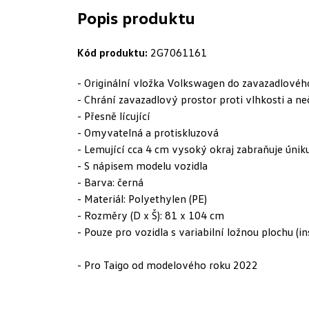
Popis produktu
Kód produktu:
2G7061161
- Originální vložka Volkswagen do zavazadlovéh
- Chrání zavazadlový prostor proti vlhkosti a ne
- Přesně lícující
- Omyvatelná a protiskluzová
- Lemující cca 4 cm vysoký okraj zabraňuje úniku
- S nápisem modelu vozidla
- Barva: černá
- Materiál: Polyethylen (PE)
- Rozměry (D x Š): 81 x 104 cm
- Pouze pro vozidla s variabilní ložnou plochu (i
- Pro Taigo od modelového roku 2022