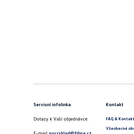
Servisní infolinka
Kontakt
Dotazy k Vaší objednávce:
FAQ & Kontak
Všeobecné ob
E-mail:
pocrsklad@filipa.cz