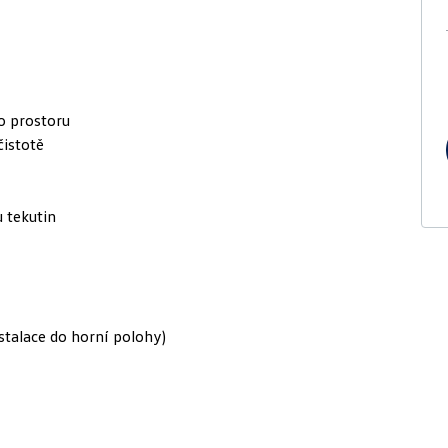
o prostoru
čistotě
 tekutin
nstalace do horní polohy)