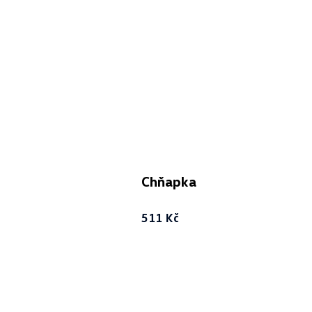
Chňapka
511 Kč