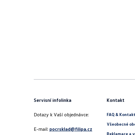
Servisní infolinka
Kontakt
Dotazy k Vaší objednávce:
FAQ & Kontak
Všeobecné ob
E-mail:
pocrsklad@filipa.cz
Reklamace a v