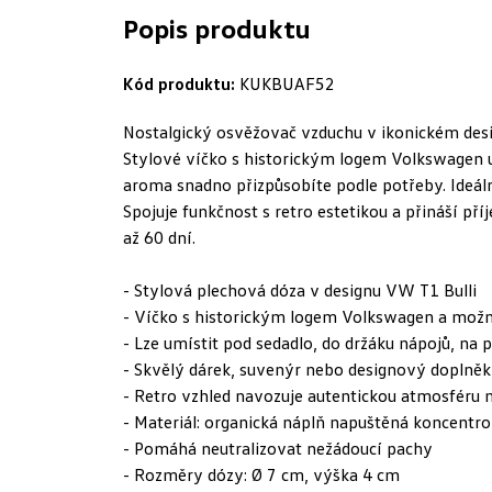
Popis produktu
Kód produktu:
KUKBUAF52
Nostalgický osvěžovač vzduchu v ikonickém desi
Stylové víčko s historickým logem Volkswagen um
aroma snadno přizpůsobíte podle potřeby. Ideáln
Spojuje funkčnost s retro estetikou a přináší p
až 60 dní.
- Stylová plechová dóza v designu VW T1 Bulli
- Víčko s historickým logem Volkswagen a možno
- Lze umístit pod sedadlo, do držáku nápojů, na 
- Skvělý dárek, suvenýr nebo designový doplněk
- Retro vzhled navozuje autentickou atmosféru m
- Materiál: organická náplň napuštěná koncent
- Pomáhá neutralizovat nežádoucí pachy
- Rozměry dózy: Ø 7 cm, výška 4 cm