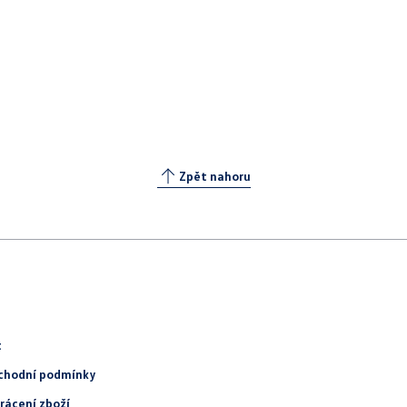
Zpět nahoru
t
chodní podmínky
rácení zboží