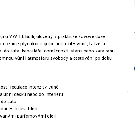
gnu VW T1 Bulli, uložený v praktické kovové dóze.
ožňuje plynulou regulaci intenzity vůně, takže si
í do auta, kanceláře, domácnosti, stanu nebo karavanu.
říjemnou vůni i atmosféru svobody a cestování po dobu
stí regulace intenzity vůně
palubní desku nebo do interiéru
 do auta
inulých desetiletí
rovanými parfémovými oleji