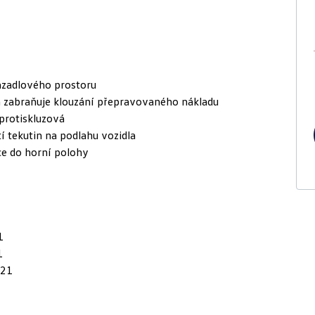
vazadlového prostoru
a zabraňuje klouzání přepravovaného nákladu
 protiskluzová
tí tekutin na podlahu vozidla
ace do horní polohy
1
1
021