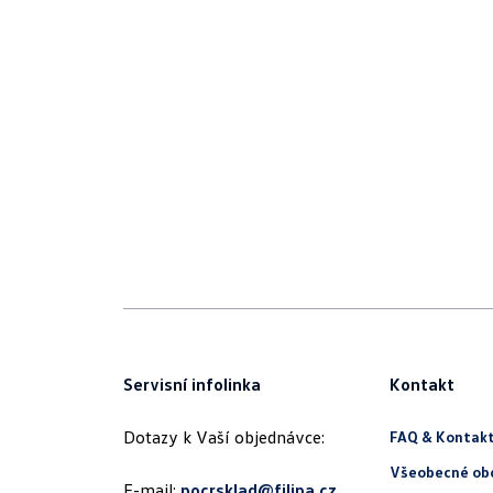
Servisní infolinka
Kontakt
Dotazy k Vaší objednávce:
FAQ & Kontak
Všeobecné ob
E-mail:
pocrsklad@filipa.cz