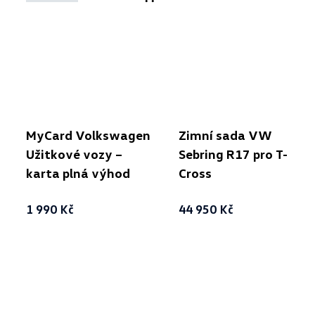
MyCard Volkswagen
Zimní sada VW
Užitkové vozy –
Sebring R17 pro T-
karta plná výhod
Cross
1 990 Kč
44 950 Kč